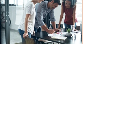
Čo hovoria výskumy o
spokojnosti ľudí v práci?
Práca je neoddeliteľnou súčasťou
nášho života — trávime v nej tisíce
hodín, ovplyvňuje naše zdravie,
vzťahy aj celkovú pohodu. No ako
sa...