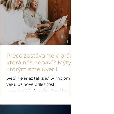
Prečo zostávame v práci,
ktorá nás nebaví? Mýty,
ktorým sme uverili
„Veď nie je až tak zle.“ „V mojom
veku už nové príležitosti
neexistujú.“ „Aspoň mám istotu.“
Tieto a podobné vety si hovorí
množstvo ľudí...