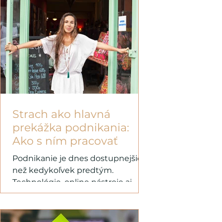
Strach ako hlavná
prekážka podnikania:
Ako s ním pracovať
Podnikanie je dnes dostupnejšie
než kedykoľvek predtým.
Technológie, online nástroje aj
rastúca otvorenosť trhu ponúkajú
množstvo...