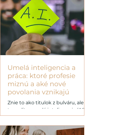
Umelá inteligencia a
práca: ktoré profesie
miznú a aké nové
povolania vznikajú
Znie to ako titulok z bulváru, ale je
to realita: umelá inteligencia (AI)
mení svet práce rýchlejšie, než
stíhame zmeniť svoje heslá. A...