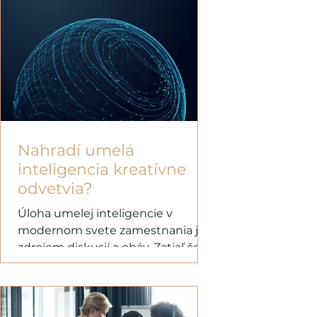
Nahradí umelá
inteligencia kreatívne
odvetvia?
Úloha umelej inteligencie v
modernom svete zamestnania je
zdrojom diskusií a obáv. Zatiaľ čo
umelá inteligencia preberá
mnohé rutinné...