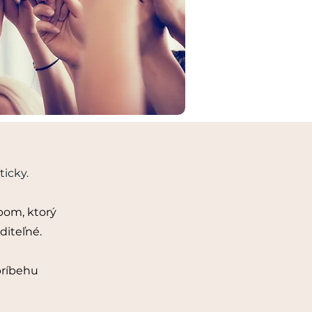
ticky.
bom, ktorý
diteľné.
príbehu