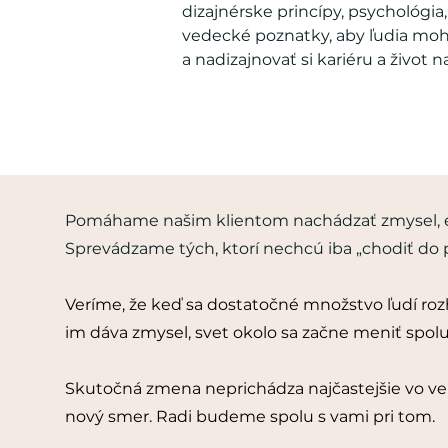
dizajnérske princípy, psychológia
vedecké poznatky, aby ľudia mohli
a nadizajnovať si kariéru a život n
Pomáhame našim klientom nachádzať zmysel, e
Sprevádzame tých, ktorí nechcú iba „chodiť do p
Veríme, že keď sa dostatočné množstvo ľudí roz
im dáva zmysel, svet okolo sa začne meniť spolu
Skutočná zmena neprichádza najčastejšie vo ve
nový smer. Radi budeme spolu s vami pri tom.