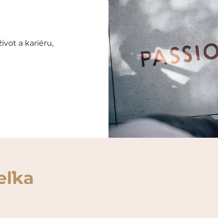
vot a kariéru,
eľka