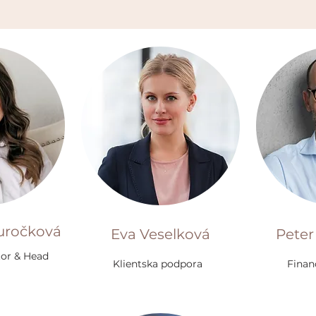
uročková
Eva Veselková
Peter
or & Head
Klientska podpora
Finan