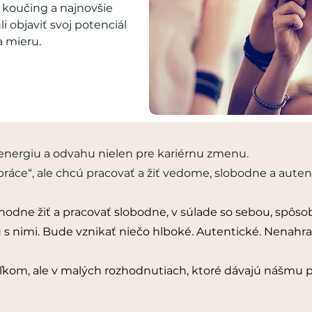
, koučing a najnovšie
 objaviť svoj potenciál
a mieru.
nergiu a odvahu nielen pre kariérnu zmenu.
ráce“, ale chcú pracovať a žiť vedome, slobodne a auten
hodne žiť a pracovať slobodne, v súlade so sebou, spôso
 s nimi. Bude vznikať niečo hlboké. Autentické. Nenahra
ľkom, ale v malých rozhodnutiach, ktoré dávajú nášmu 