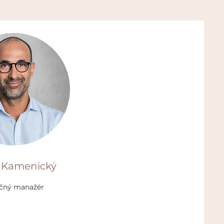
 Kamenický
čný manažér