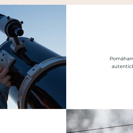
Pomáhame 
autentic