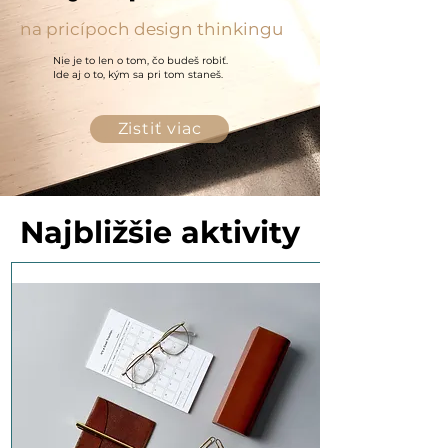
na pricípoch design thinkingu
Nie je to len o tom, čo budeš robiť.
Ide aj o to, kým sa pri tom staneš.
Zistiť viac
Najbližšie aktivity
Najbližšie aktivity