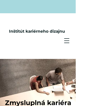
Inštitút kariérneho dizajnu
Zmysluplná kariéra
Zmysluplná kariéra