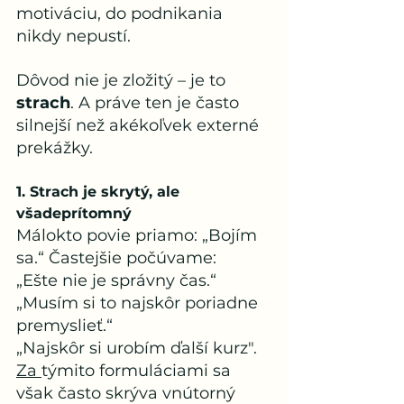
motiváciu, do podnikania 
nikdy nepustí.
Dôvod nie je zložitý – je to 
strach
. A práve ten je často 
silnejší než akékoľvek externé 
prekážky.
1. Strach je skrytý, ale 
všadeprítomný
Málokto povie priamo: „Bojím 
sa.“ Častejšie počúvame:
„Ešte nie je správny čas.“
„Musím si to najskôr poriadne 
premyslieť.“
„Najskôr si urobím ďalší kurz".
Za 
týmito formuláciami sa 
však často skrýva vnútorný 