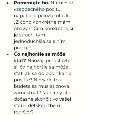
Pomenujte ho.
 Namiesto 
všeobecného pocitu 
napätia si položte otázku: 
„Z čoho konkrétne mám 
obavy?“ Čím konkrétnejší 
je strach, tým 
jednoduchšie sa s ním 
pracuje.
Čo najhoršie sa môže 
stať?
 Naozaj, predstavte 
si, čo najhoršie sa môže 
stať, ak sa do podnikania 
pustíte? Nevyjde to a 
budete sa musieť znova 
zamestnať? Mohli by ste 
dočasne skončiť vo vašej 
starej detskej izbe u 
rodičov? 