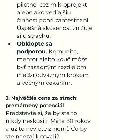
pilotne, cez mikroprojekt 
alebo ako vedľajšiu 
činnosť popri zamestnaní. 
Úspešná skúsenosť znižuje 
silu strachu.
Obklopte sa 
podporou.
 Komunita, 
mentor alebo kouč môže 
byť zásadným rozdielom 
medzi odvážnym krokom 
a večným čakaním.
3. Najväčšia cena za strach: 
premárnený potenciál
Predstavte si, že by ste to 
nikdy neskúsili. Máte 80 rokov 
a už to neviete zmeniť. Čo by 
ste naozaj ľutovali?