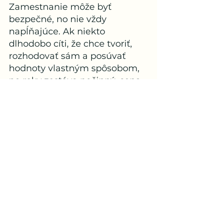
Zamestnanie môže byť 
bezpečné, no nie vždy 
napĺňajúce. Ak niekto 
dlhodobo cíti, že chce tvoriť, 
rozhodovať sám a posúvať 
hodnoty vlastným spôsobom, 
no roky zostáva nečinný, cena 
za strach je vysoká – v podobe 
nenaplneného potenciálu, 
stagnácie a dlhodobého 
pocitu frustrácie.
Podnikanie nie je zárukou 
úspechu. Ale 
nevyskúšať to 
kvôli strachu je zárukou, že 
sa nič nezmení
.
Strach z podnikania nehovorí 
nič o vašich schopnostiach. 