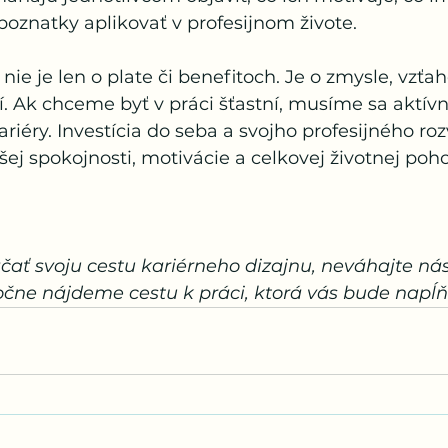
 poznatky aplikovať v profesijnom živote.
nie je len o plate či benefitoch. Je o zmysle, vzťa
 Ak chceme byť v práci šťastní, musíme sa aktívn
ariéry. Investícia do seba a svojho profesijného ro
šej spokojnosti, motivácie a celkovej životnej poh
ačať svoju cestu kariérneho dizajnu, neváhajte nás
očne nájdeme cestu k práci, ktorá vás bude napĺň