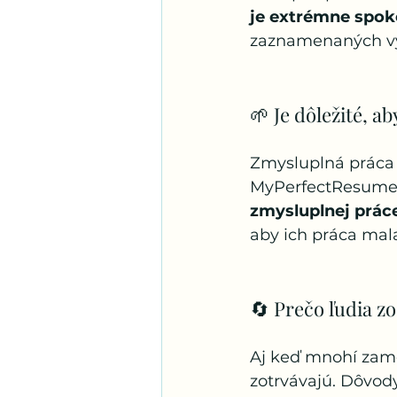
je extrémne spok
zaznamenaných vý
🌱 Je dôležité, 
Zmysluplná práca 
MyPerfectResume
zmysluplnej prác
aby ich práca mal
🔄 Prečo ľudia zo
Aj keď mnohí zames
zotrvávajú. Dôvod