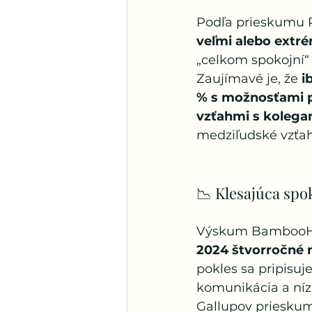
Podľa prieskumu 
veľmi alebo extr
„celkom spokojní“ 
Zaujímavé je, že 
i
% s možnosťami 
vzťahmi s kolega
medziľudské vzťah
📉 Klesajúca spok
Výskum BambooHR
2024 štvorročné
pokles sa pripisuj
komunikácia a nízka
Gallupov prieskum 