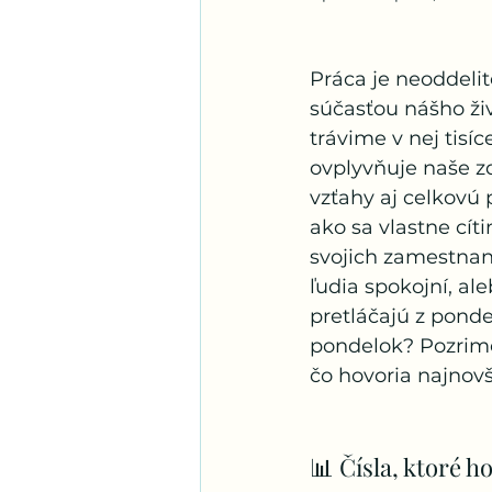
Práca je neoddelit
súčasťou nášho ži
trávime v nej tisíc
ovplyvňuje naše zd
vzťahy aj celkovú
ako sa vlastne cít
svojich zamestnan
ľudia spokojní, ale
pretláčajú z ponde
pondelok? Pozrime
čo hovoria najnov
📊 Čísla, ktoré h