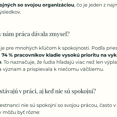
ojných so svojou organizáciou
, čo je jeden z najn
sledkov.
aby nám práca dávala zmysel?
je pre mnohých kľúčom k spokojnosti. Podľa pri
 
74 % pracovníkov kladie vysokú prioritu na vy
e
. To naznačuje, že ľudia hľadajú viac než len výpl
a význam a prispievala k niečomu väčšiemu.
stávajú v práci, aj keď nie sú spokojní?
tnanci nie sú spokojní so svojou prácou, často v 
y môžu byť rôzne: