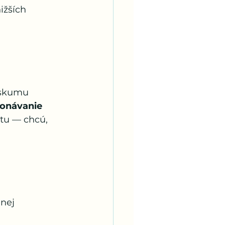
ižších 
eskumu 
konávanie 
atu — chcú, 
nej 