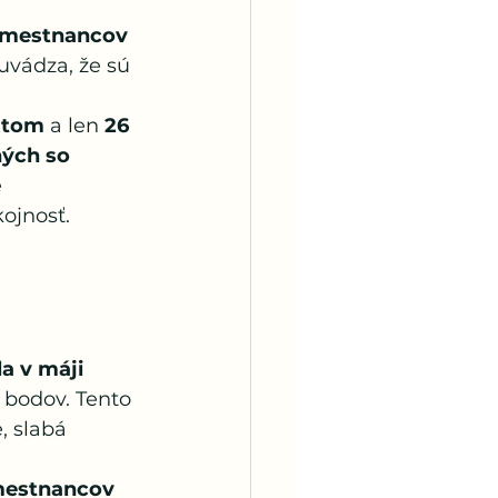
amestnancov 
 uvádza, že sú 
latom
 a len 
26 
ých so 
 
ojnosť.
a v máji 
0 bodov. Tento 
, slabá 
mestnancov 