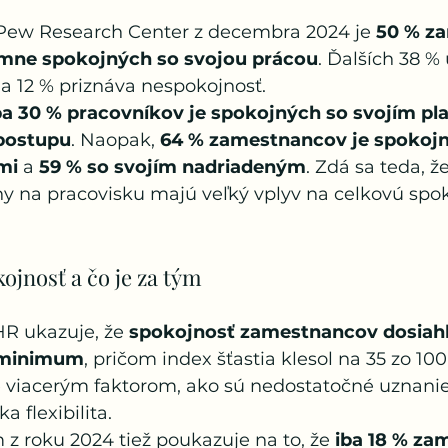
Pew Research Center z decembra 2024 je 
50 % z
émne spokojných so svojou prácou
. Ďalších 38 %
a 12 % priznáva nespokojnosť.
ba 30 % pracovníkov je spokojných so svojím p
postupu
. Naopak, 
64 % zamestnancov je spokojn
mi
 a 
59 % so svojím nadriadeným
. Zdá sa teda, že
y na pracovisku majú veľký vplyv na celkovú spok
ojnosť a čo je za tým
 ukazuje, že 
spokojnosť zamestnancov dosiahl
 minimum
, pričom index šťastia klesol na 35 zo 10
e viacerým faktorom, ako sú nedostatočné uznanie
 flexibilita.
z roku 2024 tiež poukazuje na to, že 
iba 18 % za