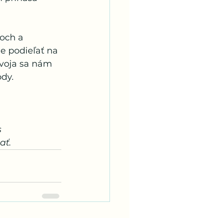
hoch a 
e podieľať na 
zvoja sa nám 
ody.
 
ať.