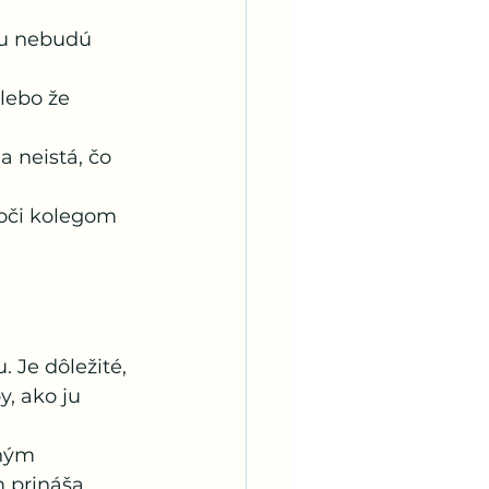
mu nebudú 
lebo že 
 neistá, čo 
voči kolegom 
 Je dôležité, 
, ako ju 
ným 
 prináša 