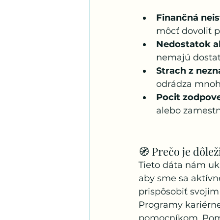
Finančná neis
môcť dovoliť p
Nedostatok al
nemajú dostat
Strach z nez
odrádza mnohý
Pocit zodpov
alebo zamestná
🧭 Prečo je dôlež
Tieto dáta nám uka
aby sme sa aktívne
prispôsobiť svoji
Programy kariérne
pomocníkom. Pomáh