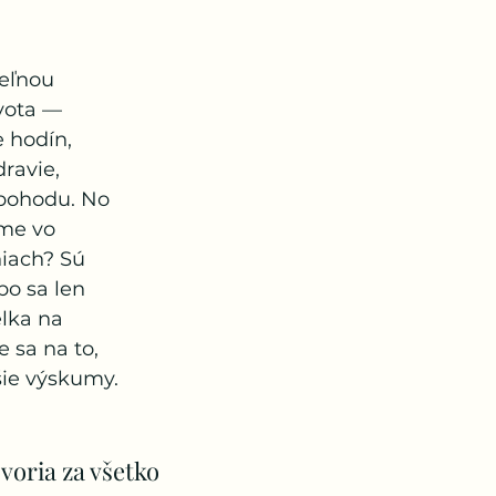
eľnou 
vota — 
e hodín, 
ravie, 
 pohodu. No 
ime vo 
iach? Sú 
bo sa len 
lka na 
 sa na to, 
šie výskumy.
ovoria za všetko