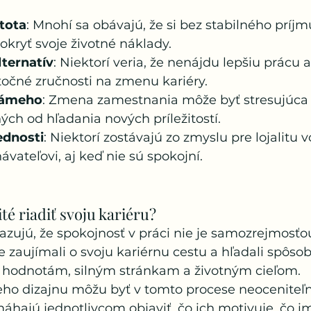
tota
: Mnohí sa obávajú, že si bez stabilného príj
okryť svoje životné náklady.
ternatív
: Niektorí veria, že nenájdu lepšiu prácu a
očné zručnosti na zmenu kariéry.
námeho
: Zmena zamestnania môže byť stresujúca a
ch od hľadania nových príležitostí.
ednosti
: Niektorí zostávajú zo zmyslu pre lojalitu 
vateľovi, aj keď nie sú spokojní.
ité riadiť svoju kariéru?
zujú, že spokojnosť v práci nie je samozrejmosťou.
 zaujímali o svoju kariérnu cestu a hľadali spôsoby
m hodnotám, silným stránkam a životným cieľom.
ho dizajnu môžu byť v tomto procese neoceniteľ
ajú jednotlivcom objaviť, čo ich motivuje, čo im